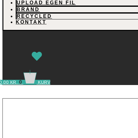
UPLOAD EGEN FIL
BRAND
RECYCLED
KONTAKT
0
0,00
KR.
KURV