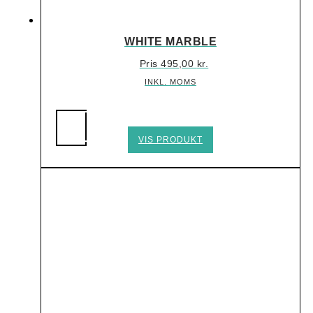
WHITE MARBLE
Pris
495,00
kr.
INKL. MOMS
Dette
VIS PRODUKT
vare
har
flere
varianter.
Mulighederne
kan
vælges
på
varesiden