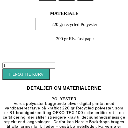
MATERIALE
220 gr recycled Polyester
200 gr Rivefast papir
Putty
dark
TILFØJ TIL KURV
wine
red
antal
DETALJER OM MATERIALERNE
POLYESTER
Vores polyester baggrunde bliver digital printet med
vandbaseret farve på kraftigt 220 gr Recycled polyester, som
er B1 brandgodkendt og OEKO-TEX 100 miljøcertificeret – en
certificering, der stiller strengere krav til det sundhedsmæssige
aspekt end lovgivningen. Derfor kan Nordic Backdrops bruges
til alle former for billeder – også børnebilleder. Farverne er