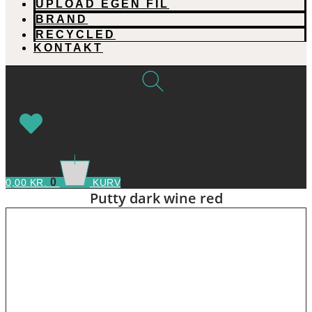
UPLOAD EGEN FIL
BRAND
RECYCLED
KONTAKT
0
0,00
KR.
KURV
Putty dark wine red