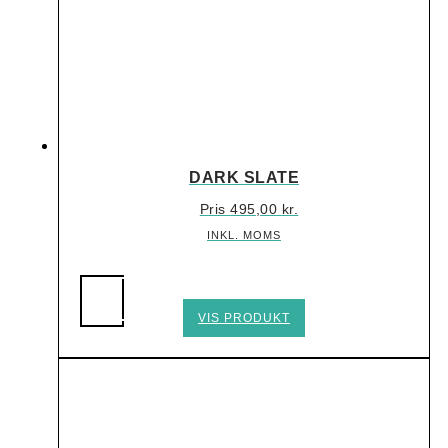
DARK SLATE
Pris
495,00
kr.
INKL. MOMS
Dette
VIS PRODUKT
vare
har
flere
varianter.
Mulighederne
kan
vælges