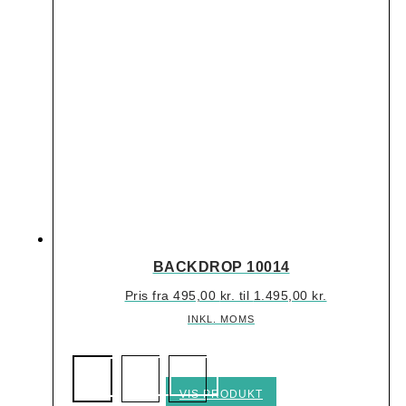
BACKDROP 10014
Pris fra
495,00
kr.
til
1.495,00
kr.
INKL. MOMS
Dette
VIS PRODUKT
vare