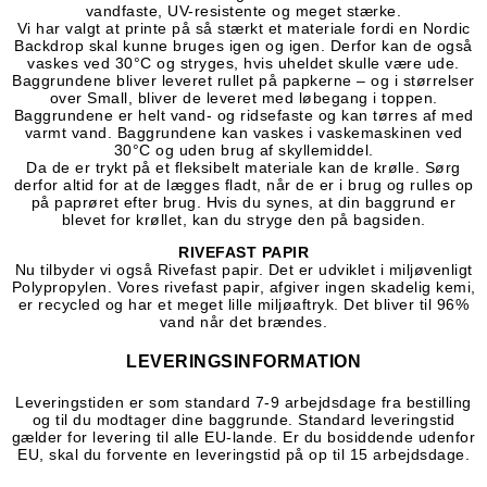
vandfaste, UV-resistente og meget stærke.
Vi har valgt at printe på så stærkt et materiale fordi en Nordic
Backdrop skal kunne bruges igen og igen. Derfor kan de også
vaskes ved 30°C og stryges, hvis uheldet skulle være ude.
Baggrundene bliver leveret rullet på papkerne – og i størrelser
over Small, bliver de leveret med løbegang i toppen.
Baggrundene er helt vand- og ridsefaste og kan tørres af med
varmt vand. Baggrundene kan vaskes i vaskemaskinen ved
30°C og uden brug af skyllemiddel.
Da de er trykt på et fleksibelt materiale kan de krølle. Sørg
derfor altid for at de lægges fladt, når de er i brug og rulles op
på paprøret efter brug. Hvis du synes, at din baggrund er
blevet for krøllet, kan du stryge den på bagsiden.
RIVEFAST PAPIR
Nu tilbyder vi også Rivefast papir.
Det er udviklet i miljøvenligt
Polypropylen. Vores rivefast papir, afgiver ingen skadelig kemi,
er recycled og har et meget lille miljøaftryk. Det bliver til 96%
vand når det brændes.
LEVERINGSINFORMATION
Leveringstiden er som standard 7-9 arbejdsdage fra bestilling
og til du modtager dine baggrunde. Standard leveringstid
gælder for levering til alle EU-lande. Er du bosiddende udenfor
EU, skal du forvente en leveringstid på op til 15 arbejdsdage.