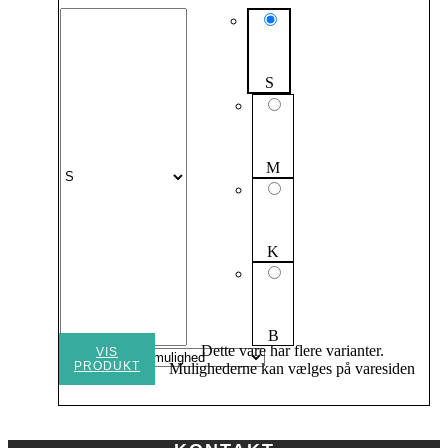
S
M
K
B
Dette vare har flere varianter.
VIS
PRODUKT
Mulighederne kan vælges på varesiden