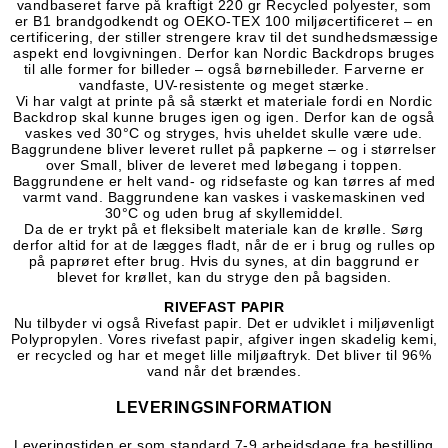
vandbaseret farve på kraftigt 220 gr Recycled polyester, som
er B1 brandgodkendt og OEKO-TEX 100 miljøcertificeret – en
certificering, der stiller strengere krav til det sundhedsmæssige
aspekt end lovgivningen. Derfor kan Nordic Backdrops bruges
til alle former for billeder – også børnebilleder. Farverne er
vandfaste, UV-resistente og meget stærke.
Vi har valgt at printe på så stærkt et materiale fordi en Nordic
Backdrop skal kunne bruges igen og igen. Derfor kan de også
vaskes ved 30°C og stryges, hvis uheldet skulle være ude.
Baggrundene bliver leveret rullet på papkerne – og i størrelser
over Small, bliver de leveret med løbegang i toppen.
Baggrundene er helt vand- og ridsefaste og kan tørres af med
varmt vand. Baggrundene kan vaskes i vaskemaskinen ved
30°C og uden brug af skyllemiddel.
Da de er trykt på et fleksibelt materiale kan de krølle. Sørg
derfor altid for at de lægges fladt, når de er i brug og rulles op
på paprøret efter brug. Hvis du synes, at din baggrund er
blevet for krøllet, kan du stryge den på bagsiden.
RIVEFAST PAPIR
Nu tilbyder vi også Rivefast papir.
Det er udviklet i miljøvenligt
Polypropylen. Vores rivefast papir, afgiver ingen skadelig kemi,
er recycled og har et meget lille miljøaftryk. Det bliver til 96%
vand når det brændes.
LEVERINGSINFORMATION
Leveringstiden er som standard 7-9 arbejdsdage fra bestilling