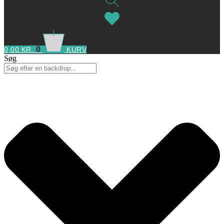
0
0,00
KR.
KURV
Søg