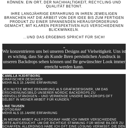
KÖNNEN. EIN ORT, DER NACHHALTIGKEIT, RECYCLING UND
QUALITÄT BETONT.
IHRE LANGJÄHRIGE ERFAHRUNG IN IHREN JEWEILIGEN
BRANCHEN HAT DIE ARBEIT VON DER IDEE BIS ZUM FERTIGEN
PRODUKT ZU EINER SPANNENDEN HERAUSFORDERUNG
GEMACHT, MIT KLAREN PERSPEKTIVEN AUS VERSCHIEDENEN
BLICKWINKELN.
…UND DAS ERGEBNIS SPRICHT FÜR SICH!
„
Wir konzentrieren uns bei unseren Designs auf Vielseitigkeit. Uns ist
es wichtig, dass Sie als Kunde Ihren persönlichen Ausdruck in
unseren Backdrops sehen können und Ihr gewünschter Look immer
erreicht werden kann.
CAMILLA HJORTBORG
GRAFISCHER DESIGNER
MEHR ALS 15 JAHRE ERFAHRUNG
„ICH NUTZE MEINE ERFAHRUNG ALS GRAFIKDESIGNER, UM DAS
ERSCHEINUNGSBILD UNSERER NORDIC BACKDROPS ZU
VERVOLLSTÄNDIGEN – UND VERWENDE UNSERE BACKDROPS OFT
SELBST IN MEINER ARBEIT FÜR KUNDEN.“
LINE TAUSEN
FOTOGRAF
MEHR ALS 15 JAHRE ERFAHRUNG
„IN MEINER ARBEIT ALS FOTOGRAF HABE ICH IMMER VERSCHIEDENE
ORTE AUFGESUCHT, UM DIE RICHTIGE STIMMUNG FÜR MEINE BILDER ZU
SCHAFFEN. ALLERDINGS HABE ICH OFT EINE LÖSUNG VERMISST, DIE DEN