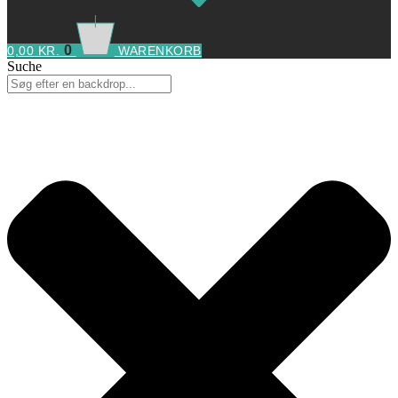
0
0,00
KR.
WARENKORB
Suche