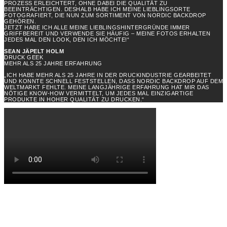
PROZESS ERLEICHTERT, OHNE DABEI DIE QUALITÄT ZU
BEEINTRÄCHTIGEN. DESHALB HABE ICH MEINE LIEBLINGSORTE
FOTOGRAFIERT, DIE NUN ZUM SORTIMENT VON NORDIC BACKDROP
GEHÖREN.
JETZT HABE ICH ALLE MEINE LIEBLINGSHINTERGRÜNDE IMMER
GRIFFBEREIT UND VERWENDE SIE HÄUFIG – MEINE FOTOS ERHALTEN
JEDES MAL DEN LOOK, DEN ICH MÖCHTE!“
SEAN JÄPELT HOLM
DRUCK GEEK
MEHR ALS 25 JAHRE ERFAHRUNG
„ICH HABE MEHR ALS 25 JAHRE IN DER DRUCKINDUSTRIE GEARBEITET
UND KONNTE SCHNELL FESTSTELLEN, DASS NORDIC BACKDROP AUF DEM
WELTMARKT FEHLTE. MEINE LANGJÄHRIGE ERFAHRUNG HAT MIR DAS
NÖTIGE KNOW-HOW VERMITTELT, UM JEDES MAL EINZIGARTIGE
PRODUKTE IN HOHER QUALITÄT ZU DRUCKEN.“