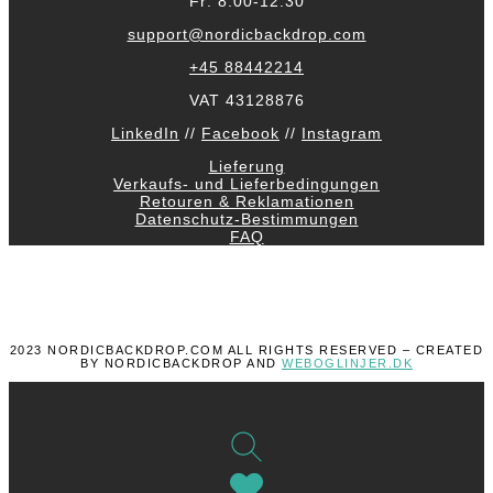
Fr: 8.00-12.30
support@nordicbackdrop.com
+45 88442214
VAT 43128876
LinkedIn
//
Facebook
//
Instagram
Lieferung
Verkaufs- und Lieferbedingungen
Retouren & Reklamationen
Datenschutz-Bestimmungen
FAQ
2023 NORDICBACKDROP.COM ALL RIGHTS RESERVED – CREATED
BY NORDICBACKDROP AND
WEBOGLINJER.DK