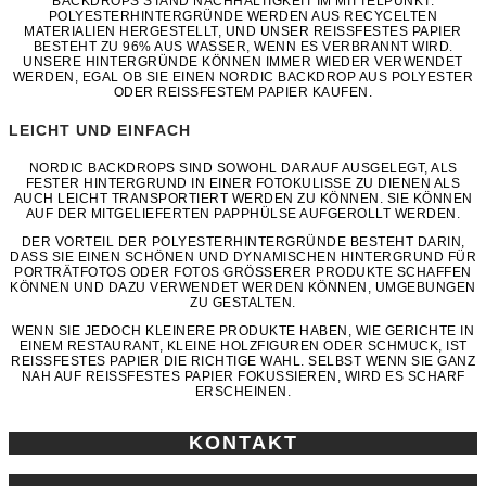
BACKDROPS STAND NACHHALTIGKEIT IM MITTELPUNKT.
POLYESTERHINTERGRÜNDE WERDEN AUS RECYCELTEN
MATERIALIEN HERGESTELLT, UND UNSER REISSFESTES PAPIER B
ESTEHT ZU 96% AUS WASSER, WENN ES VERBRANNT WIRD.
UNSERE HINTERGRÜNDE KÖNNEN IMMER WIEDER VERWENDET
WERDEN, EGAL OB SIE EINEN NORDIC BACKDROP AUS POLYESTER
ODER REISSFESTEM PAPIER KAUFEN.
LEICHT UND EINFACH
NORDIC BACKDROPS SIND SOWOHL DARAUF AUSGELEGT, ALS
FESTER HINTERGRUND IN EINER FOTOKULISSE ZU DIENEN ALS
AUCH LEICHT TRANSPORTIERT WERDEN ZU KÖNNEN. SIE KÖNNEN
AUF DER MITGELIEFERTEN PAPPHÜLSE AUFGEROLLT WERDEN.
DER VORTEIL DER POLYESTERHINTERGRÜNDE BESTEHT DARIN,
DASS SIE EINEN SCHÖNEN UND DYNAMISCHEN HINTERGRUND FÜR
PORTRÄTFOTOS ODER FOTOS GRÖSSERER PRODUKTE SCHAFFEN K
ÖNNEN UND DAZU VERWENDET WERDEN KÖNNEN, UMGEBUNGEN Z
U GESTALTEN.
WENN SIE JEDOCH KLEINERE PRODUKTE HABEN, WIE GERICHTE IN
EINEM RESTAURANT, KLEINE HOLZFIGUREN ODER SCHMUCK, IST
REISSFESTES PAPIER DIE RICHTIGE WAHL. SELBST WENN SIE GANZ N
AH AUF REISSFESTES PAPIER FOKUSSIEREN, WIRD ES SCHARF ER
SCHEINEN.
KONTAKT