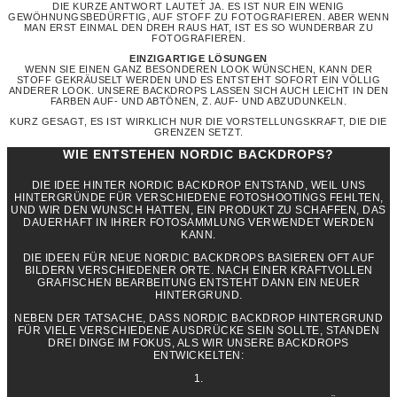
DIE KURZE ANTWORT LAUTET JA. ES IST NUR EIN WENIG
GEWÖHNUNGSBEDÜRFTIG, AUF STOFF ZU FOTOGRAFIEREN. ABER WENN
MAN ERST EINMAL DEN DREH RAUS HAT, IST ES SO WUNDERBAR ZU
FOTOGRAFIEREN.
EINZIGARTIGE LÖSUNGEN
WENN SIE EINEN GANZ BESONDEREN LOOK WÜNSCHEN, KANN DER
STOFF GEKRÄUSELT WERDEN UND ES ENTSTEHT SOFORT EIN VÖLLIG
ANDERER LOOK. UNSERE BACKDROPS LASSEN SICH AUCH LEICHT IN DEN
FARBEN AUF- UND ABTÖNEN, Z. AUF- UND ABZUDUNKELN.
KURZ GESAGT, ES IST WIRKLICH NUR DIE VORSTELLUNGSKRAFT, DIE DIE
GRENZEN SETZT.
WIE ENTSTEHEN NORDIC BACKDROPS?
DIE IDEE HINTER NORDIC BACKDROP ENTSTAND, WEIL UNS
HINTERGRÜNDE FÜR VERSCHIEDENE FOTOSHOOTINGS FEHLTEN,
UND WIR DEN WUNSCH HATTEN, EIN PRODUKT ZU SCHAFFEN, DAS
DAUERHAFT IN IHRER FOTOSAMMLUNG VERWENDET WERDEN
KANN.
DIE IDEEN FÜR NEUE NORDIC BACKDROPS BASIEREN OFT AUF
BILDERN VERSCHIEDENER ORTE. NACH EINER KRAFTVOLLEN
GRAFISCHEN BEARBEITUNG ENTSTEHT DANN EIN NEUER
HINTERGRUND.
NEBEN DER TATSACHE, DASS NORDIC BACKDROP HINTERGRUND
FÜR VIELE VERSCHIEDENE AUSDRÜCKE SEIN SOLLTE, STANDEN
DREI DINGE IM FOKUS, ALS WIR UNSERE BACKDROPS
ENTWICKELTEN:
1.