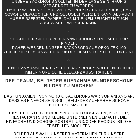
UNSERE BACKDROPS SOLLTEN IN DER LAGE SEIN, HÄUFIG
VERWENDET ZU WERDEN.
DAHER WERDEN SIE AUF 220 G/M² POLYESTER GEDRUCKT, DAS
SOWOHL GEWASCHEN UND GEBÜGELT WERDEN KANN, ALS AUCH
AUF REISSFESTEM PAPIER, DAS MIT EINEM FEUCHTEN TUCH A
BGEWISCHT WERDEN KANN.
2.
SIE SOLLTEN SICHER IN DER ANWENDUNG SEIN – AUCH FÜR
KINDER.
DAHER WERDEN UNSERE BACKDROPS AUF OEKO-TEX 100
ZERTIFIZIERTEM, UMWELTFREUNDLICHEM POLYESTER GEDRUCKT.
3.
… UND DAS AUSSEHEN UNSERER BACKDROPS SOLLTE NATÜRLICH
IMMER NORDISCHE ELEGANZ AUSSTRAHLEN.
DER TRAUM, BEI JEDER AUFNAHME WUNDERSCHÖNE
BILDER ZU MACHEN!
DAS FUNDAMENT VON NORDIC BACKDROPS WAR VON ANFANG AN,
DASS ES EINFACH SEIN SOLL, BEI JEDER AUFNAHME SCHÖNE
BILDER ZU MACHEN.
UNSERE HINTERGRÜNDE SIND FÜR FOTOGRAFEN, BLOGGER,
RESTAURANTS UND KLEINE UNTERNEHMEN GEMACHT, DIE
EINFACHE UND SCHÖNE PORTRÄT- UND/ODER PRODUKTBILDER
ERSTELLEN MÖCHTEN.
BEI DER AUSWAHL UNSERER MATERIALIEN FÜR UNSERE